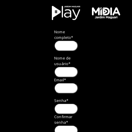
Nome
completo
*
Nome de
usuário
*
Email
*
Senha
*
Confirmar
senha
*