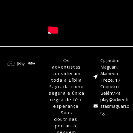
Os
Cj. Jardim
adventistas
Maguari,
consideram
Alameda
toda a Bíblia
Treze, 17
Sagrada como
Coqueiro -
segura e única
Belém/Pa
regra de fé e
play@adventi
esperança.
stasmaguari.o
Suas
rg
doutrinas,
portanto,
seguem