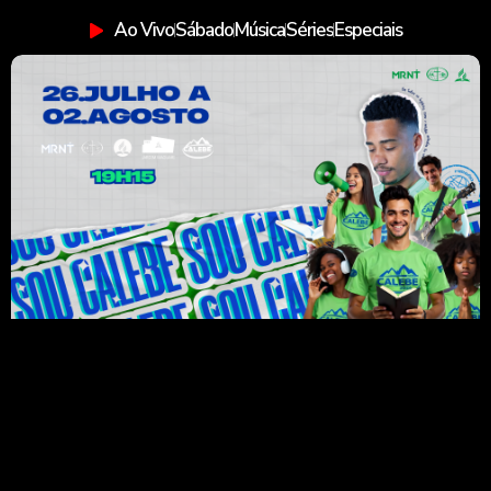
Ao Vivo
Sábado
Música
Séries
Especiais