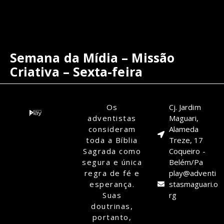
Semana da Mídia – Missão
Criativa – Sexta-feira
Os
Cj. Jardim
adventistas
Maguari,
consideram
Alameda
toda a Bíblia
Treze, 17
Sagrada como
Coqueiro -
segura e única
Belém/Pa
regra de fé e
play@adventi
esperança.
stasmaguari.o
Suas
rg
doutrinas,
portanto,