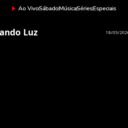
Ao Vivo
Sábado
Música
Séries
Especiais
cando Luz
18/05/202