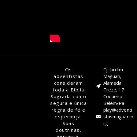
Os
Cj. Jardim
adventistas
Maguari,
consideram
Alameda
toda a Bíblia
Treze, 17
Sagrada como
Coqueiro -
segura e única
Belém/Pa
regra de fé e
play@adventi
esperança.
stasmaguari.o
Suas
rg
doutrinas,
portanto,