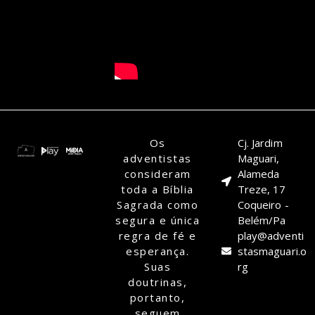
Os
Cj. Jardim
adventistas
Maguari,
consideram
Alameda
toda a Bíblia
Treze, 17
Sagrada como
Coqueiro -
segura e única
Belém/Pa
regra de fé e
play@adventi
esperança.
stasmaguari.o
Suas
rg
doutrinas,
portanto,
seguem