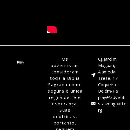
Os
Cj. Jardim
adventistas
Maguari,
consideram
Alameda
toda a Bíblia
Treze, 17
Sagrada como
Coqueiro -
segura e única
Belém/Pa
regra de fé e
play@adventi
esperança.
stasmaguari.o
Suas
rg
doutrinas,
portanto,
seguem