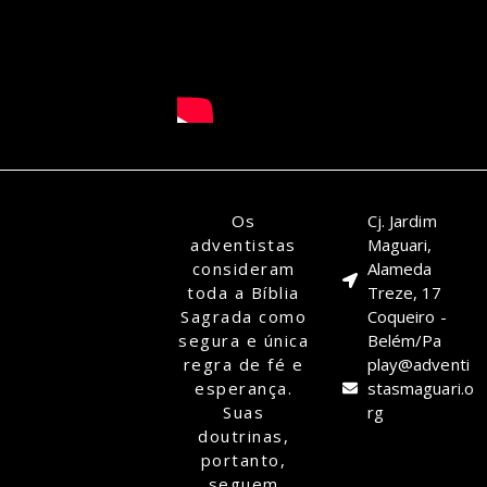
Os
Cj. Jardim
adventistas
Maguari,
consideram
Alameda
toda a Bíblia
Treze, 17
Sagrada como
Coqueiro -
segura e única
Belém/Pa
regra de fé e
play@adventi
esperança.
stasmaguari.o
Suas
rg
doutrinas,
portanto,
seguem