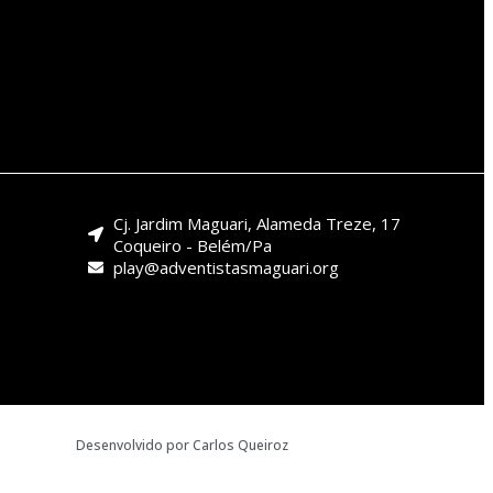
Cj. Jardim Maguari, Alameda Treze, 17
Coqueiro - Belém/Pa
play@adventistasmaguari.org
Desenvolvido por Carlos Queiroz