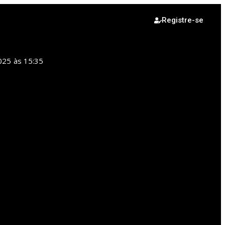
Registre-se
025
às
15:35