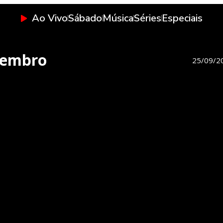
Ao Vivo
Sábado
Música
Séries
Especiais
etembro
25/09/2