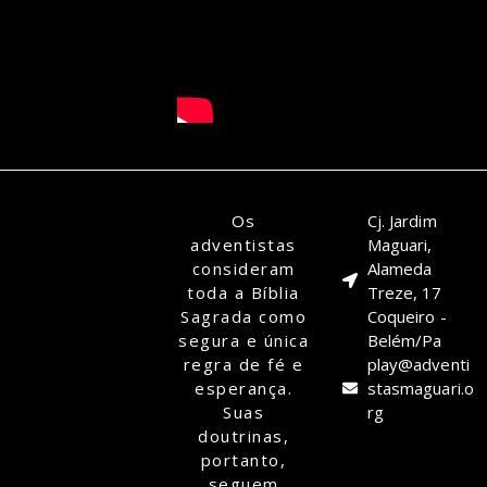
Os
Cj. Jardim
adventistas
Maguari,
consideram
Alameda
toda a Bíblia
Treze, 17
Sagrada como
Coqueiro -
segura e única
Belém/Pa
regra de fé e
play@adventi
esperança.
stasmaguari.o
Suas
rg
doutrinas,
portanto,
seguem