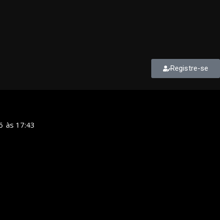
Registre-se
6
às
17:43