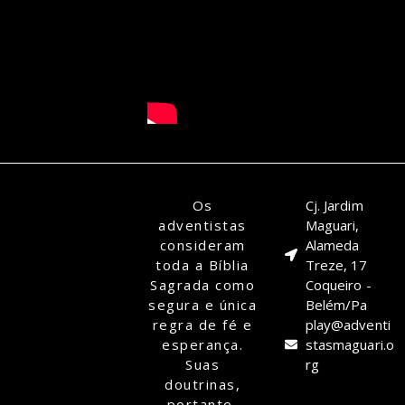
Os
Cj. Jardim
adventistas
Maguari,
consideram
Alameda
toda a Bíblia
Treze, 17
Sagrada como
Coqueiro -
segura e única
Belém/Pa
regra de fé e
play@adventi
esperança.
stasmaguari.o
Suas
rg
doutrinas,
portanto,