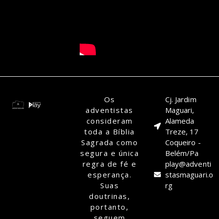
Os
Cj. Jardim
adventistas
Maguari,
consideram
Alameda
toda a Bíblia
Treze, 17
Sagrada como
Coqueiro -
segura e única
Belém/Pa
regra de fé e
play@adventi
esperança.
stasmaguari.o
Suas
rg
doutrinas,
portanto,
seguem