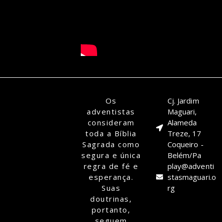
Os
Cj. Jardim
adventistas
Maguari,
consideram
Alameda
toda a Bíblia
Treze, 17
Sagrada como
Coqueiro -
segura e única
Belém/Pa
regra de fé e
play@adventi
esperança.
stasmaguari.o
Suas
rg
doutrinas,
portanto,
seguem