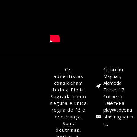
Os
Cj. Jardim
adventistas
Maguari,
consideram
Alameda
toda a Bíblia
Treze, 17
Sagrada como
Coqueiro -
segura e única
Belém/Pa
regra de fé e
play@adventi
esperança.
stasmaguari.o
Suas
rg
doutrinas,
portanto,