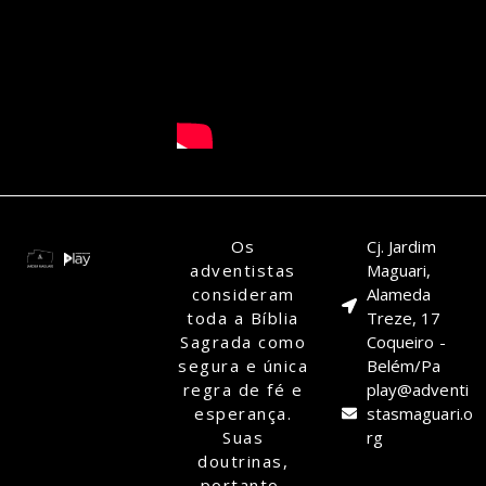
Os
Cj. Jardim
adventistas
Maguari,
consideram
Alameda
toda a Bíblia
Treze, 17
Sagrada como
Coqueiro -
segura e única
Belém/Pa
regra de fé e
play@adventi
esperança.
stasmaguari.o
Suas
rg
doutrinas,
portanto,