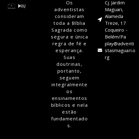
Os
Cj. Jardim
adventistas
Maguari,
consideram
Alameda
toda a Bíblia
Treze, 17
Sagrada como
Coqueiro -
segura e única
Belém/Pa
regra de fé e
play@adventi
esperança.
stasmaguari.o
Suas
rg
doutrinas,
portanto,
seguem
integralmente
os
ensinamentos
bíblicos e nela
estão
fundamentado
s.