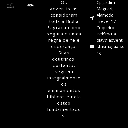
Os
Cj. Jardim
adventistas
Maguari,
consideram
Alameda
toda a Bíblia
Treze, 17
Sagrada como
Coqueiro -
segura e única
Belém/Pa
regra de fé e
play@adventi
esperança.
stasmaguari.o
Suas
rg
doutrinas,
portanto,
seguem
integralmente
os
ensinamentos
bíblicos e nela
estão
fundamentado
s.