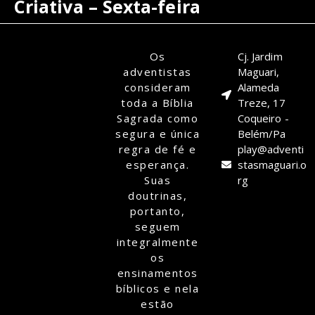
Criativa – Sexta-feira
Os
Cj. Jardim
adventistas
Maguari,
consideram
Alameda
toda a Bíblia
Treze, 17
Sagrada como
Coqueiro -
segura e única
Belém/Pa
regra de fé e
play@adventi
esperança.
stasmaguari.o
Suas
rg
doutrinas,
portanto,
seguem
integralmente
os
ensinamentos
bíblicos e nela
estão