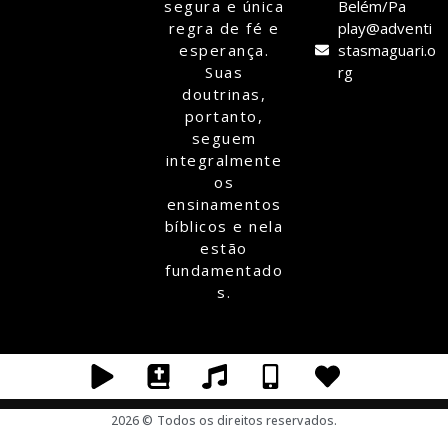
segura e única
Belém/Pa
regra de fé e
play@adventi
esperança.
stasmaguari.o
Suas
rg
doutrinas,
portanto,
seguem
integralmente
os
ensinamentos
bíblicos e nela
estão
fundamentado
s.
2026 © Todos os direitos reservados.